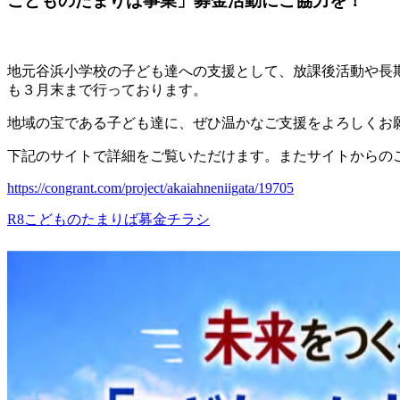
こどものたまりば事業」募金活動にご協力を！
地元谷浜小学校の子ども達への支援として、放課後活動や長
も３月末まで行っております。
地域の宝である子ども達に、ぜひ温かなご支援をよろしくお
下記のサイトで詳細をご覧いただけます。またサイトからの
https://congrant.com/project/akaiahneniigata/19705
R8こどものたまりば募金チラシ