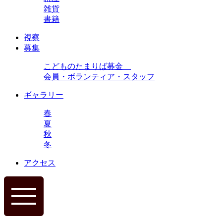
雑貨
書籍
視察
募集
こどものたまりば募金
会員・ボランティア・スタッフ
ギャラリー
春
夏
秋
冬
アクセス