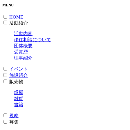
MENU
HOME
活動紹介
活動内容
移住相談について
団体概要
受賞歴
理事紹介
イベント
施設紹介
販売物
糀屋
雑貨
書籍
視察
募集