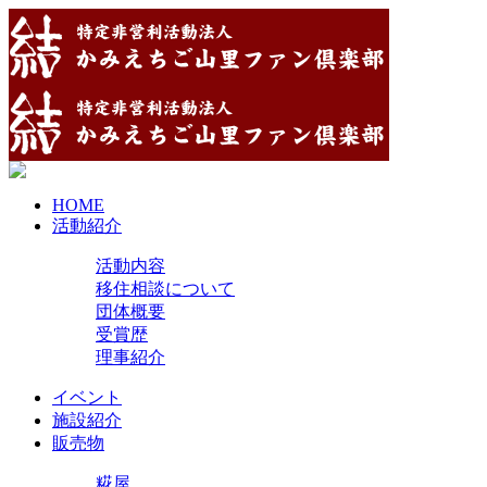
HOME
活動紹介
活動内容
移住相談について
団体概要
受賞歴
理事紹介
イベント
施設紹介
販売物
糀屋