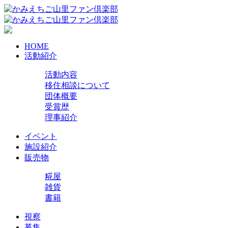
HOME
活動紹介
活動内容
移住相談について
団体概要
受賞歴
理事紹介
イベント
施設紹介
販売物
糀屋
雑貨
書籍
視察
募集