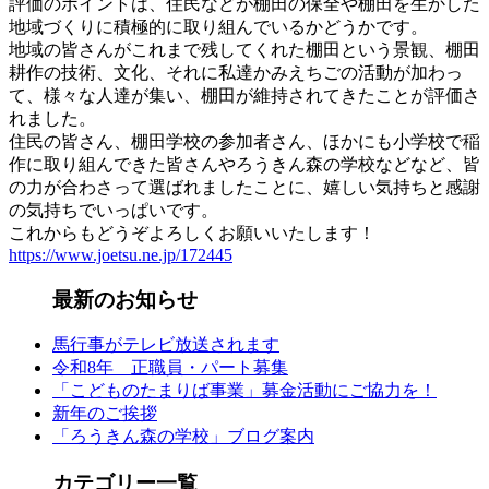
評価のポイントは、住民などが棚田の保全や棚田を生かした
地域づくりに積極的に取り組んでいるかどうかです。
地域の皆さんがこれまで残してくれた棚田という景観、棚田
耕作の技術、文化、それに私達かみえちごの活動が加わっ
て、様々な人達が集い、棚田が維持されてきたことが評価さ
れました。
住民の皆さん、棚田学校の参加者さん、ほかにも小学校で稲
作に取り組んできた皆さんやろうきん森の学校などなど、皆
の力が合わさって選ばれましたことに、嬉しい気持ちと感謝
の気持ちでいっぱいです。
これからもどうぞよろしくお願いいたします！
https://www.joetsu.ne.jp/172445
最新のお知らせ
馬行事がテレビ放送されます
令和8年 正職員・パート募集
「こどものたまりば事業」募金活動にご協力を！
新年のご挨拶
「ろうきん森の学校」ブログ案内
カテゴリー一覧